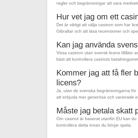
regler och begränsningar att vara medveten
Hur vet jag om ett casi
Det är viktigt att välja casinon som har l
Gibraltar och att läsa recensioner och spe
Kan jag använda svens
Vissa casinon utan svensk licens tillåter
bäst att kontrollera casinots betalningsme
Kommer jag att få fler
licens?
Ja, utan de svenska begränsningarna för 
att erbjuda mer generösa och varierade er
Måste jag betala skatt 
Om casinot är baserat utanför EU kan du be
kontrollera detta innan du börjar spela.