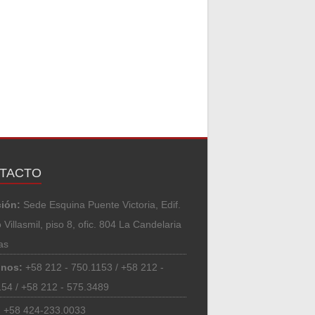
TACTO
ción:
Sede Esquina Puente Victoria, Edif.
 Villasmil, piso 8, ofic. 804 La Candelaria
as
onos:
+58 212 - 750.1153 / +58 212 -
54 / +58 212 - 575.3489
:
+58 424-233.0033