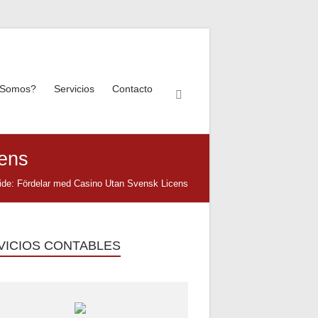
 Somos?
Servicios
Contacto
cens
de: Fördelar med Casino Utan Svensk Licens
VICIOS CONTABLES