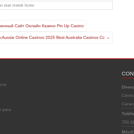
no utan svensk licens
ренный Сайт Онлайн Казино Pin Up Casino
«Aussie Online Casinos 2025 Best Australia Casinos Cc
→
CON
arca
Direc
Centro
Carac
n para
Teléf
750.11
Móvil