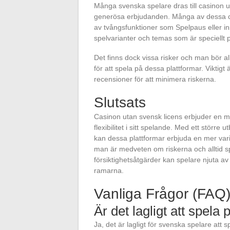
Många svenska spelare dras till casinon ut
generösa erbjudanden. Många av dessa ca
av tvångsfunktioner som Spelpaus eller in
spelvarianter och temas som är speciellt p
Det finns dock vissa risker och man bör 
för att spela på dessa plattformar. Viktigt 
recensioner för att minimera riskerna.
Slutsats
Casinon utan svensk licens erbjuder en m
flexibilitet i sitt spelande. Med ett störr
kan dessa plattformar erbjuda en mer vari
man är medveten om riskerna och alltid sp
försiktighetsåtgärder kan spelare njuta av
ramarna.
Vanliga Frågor (FAQ
Är det lagligt att spela
Ja, det är lagligt för svenska spelare att 