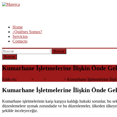
Saltar
al
contenido
Marerca
Servicios
Home
de
¿Quiénes Somos?
Contabilidad
Servicios
Contacto
Buscar
Kumarhane İşletmelerine İlişkin Önde Ge
Estás en:
Marerca
>
Blog
>
Basaribet
>
Kumarhane İşletmelerine İliş
Kumarhane İşletmelerine İlişkin Önde Ge
Kumarhane işletmelerinin karşı karşıya kaldığı hukuki sorunlar, bu se
düzenlemelere uymak zorundadır ve bu düzenlemeler, ülkeden ülkeye ve h
şekilde inceleyeceğiz.