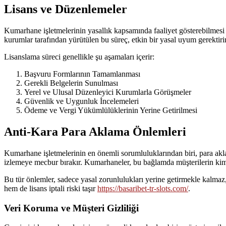
Lisans ve Düzenlemeler
Kumarhane işletmelerinin yasallık kapsamında faaliyet gösterebilmesi için
kurumlar tarafından yürütülen bu süreç, etkin bir yasal uyum gerektiri
Lisanslama süreci genellikle şu aşamaları içerir:
Başvuru Formlarının Tamamlanması
Gerekli Belgelerin Sunulması
Yerel ve Ulusal Düzenleyici Kurumlarla Görüşmeler
Güvenlik ve Uygunluk İncelemeleri
Ödeme ve Vergi Yükümlülüklerinin Yerine Getirilmesi
Anti-Kara Para Aklama Önlemleri
Kumarhane işletmelerinin en önemli sorumluluklarından biri, para aklam
izlemeye mecbur bırakır. Kumarhaneler, bu bağlamda müşterilerin kimli
Bu tür önlemler, sadece yasal zorunlulukları yerine getirmekle kalmaz,
hem de lisans iptali riski taşır
https://basaribet-tr-slots.com/
.
Veri Koruma ve Müşteri Gizliliği