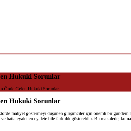
len Hukuki Sorunlar
kin Önde Gelen Hukuki Sorunlar
len Hukuki Sorunlar
ktörde faaliyet göstermeyi düşünen girişimciler için önemli bir gündem 
atta eyaletten eyalete bile farklılık gösterebilir. Bu makalede, kumarha