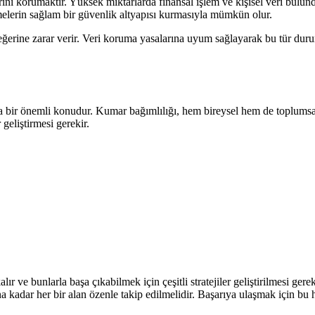
ni korumaktır. Yüksek miktarlarda finansal işlem ve kişisel veri bulundu
etmelerin sağlam bir güvenlik altyapısı kurmasıyla mümkün olur.
 değerine zarar verir. Veri koruma yasalarına uyum sağlayarak bu tür d
bir önemli konudur. Kumar bağımlılığı, hem bireysel hem de toplumsal 
 geliştirmesi gerekir.
ır ve bunlarla başa çıkabilmek için çeşitli stratejiler geliştirilmesi g
na kadar her bir alan özenle takip edilmelidir. Başarıya ulaşmak için b