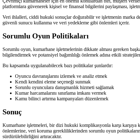
Çevrimiçi kumarhaneler için en önemli konulardan biri, müşteri verileri
platformlara güvenerek kişisel ve finansal bilgilerini paylaşması, işl
Veri ihlalleri, ciddi hukuki sonuçlar doğurabilir ve işletmenin marka
güvenli sunucu kullanma ve veri yedekleme gibi önlemleri içerir.
Sorumlu Oyun Politikaları
Sorumlu oyun, kumarhane işletmelerinin dikkate alması gereken başka 
bilgilendirmek ve potansiyel bağımlılığı önlemek adına etkili stratejiler
Bu kapsamda uygulanabilecek bazı politikalar şunlardır:
Oyuncu davranışlarını izlemek ve analiz etmek
Kendi kendini eleme seçeneği sunmak
Sorunlu oyunculara danışmanlık hizmeti sağlamak
Kumar harcamalarını sınırlama imkanı vermek
Kamu bilinci artırma kampanyaları düzenlemek
Sonuç
Kumarhane işletmeleri, bir dizi hukuki komplikasyonla karşı karşıya kal
önlemlerine, veri koruma gerekliliklerinden sorumlu oyun politikaları
sürdürülebilirliğini artıracaktır.