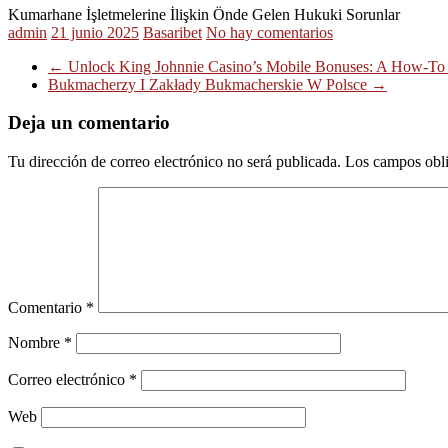
Kumarhane İşletmelerine İlişkin Önde Gelen Hukuki Sorunlar
admin
21 junio 2025
Basaribet
No hay comentarios
←
Unlock King Johnnie Casino’s Mobile Bonuses: A How-To f
Bukmacherzy I Zakłady Bukmacherskie W Polsce
→
Deja un comentario
Tu dirección de correo electrónico no será publicada.
Los campos obli
Comentario
*
Nombre
*
Correo electrónico
*
Web