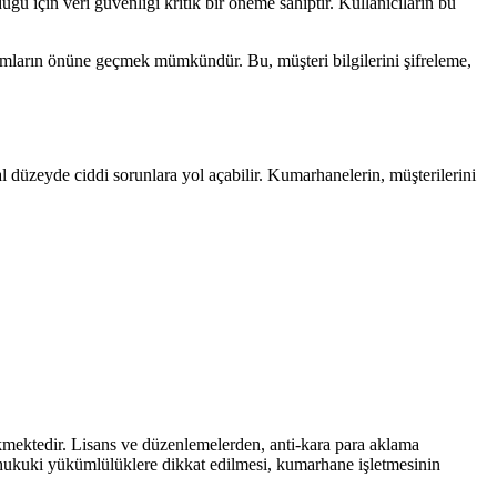
ğu için veri güvenliği kritik bir öneme sahiptir. Kullanıcıların bu
urumların önüne geçmek mümkündür. Bu, müşteri bilgilerini şifreleme,
düzeyde ciddi sorunlara yol açabilir. Kumarhanelerin, müşterilerini
erekmektedir. Lisans ve düzenlemelerden, anti-kara para aklama
u hukuki yükümlülüklere dikkat edilmesi, kumarhane işletmesinin