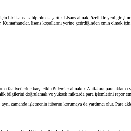
 bir lisansa sahip olması şarttır. Lisans almak, özellikle yeni girişimcil
r. Kumarhaneler, lisans koşullarını yerine getirdiğinden emin olmak için
a faaliyetlerine karşı etkin önlemler almaktır. Anti-kara para aklama yas
k bilgilerini doğrulamalı ve yüksek miktarda para işlemlerini rapor etm
 aynı zamanda işletmenin itibarını korumaya da yardımcı olur. Para akla