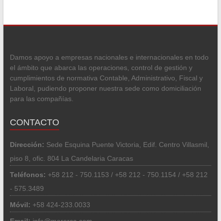
Damos apoyo a empresas nacionales e internacionales en todo
el ámbito que abarca las operaciones, control de gestión y
cumplimientos de normativa Contable, Administrativo, Fiscal y
Laboral, pudiendo proponer nuestra sede como domiciliación
para las compañías.
CONTACTO
Dirección:
Sede Esquina Puente Victoria, Edif. Centro Villasmil,
piso 8, ofic. 804 La Candelaria Caracas
Teléfonos:
+58 212 - 750.1153 / +58 212 - 750.1154 / +58 212
- 575.3489
Móvil:
+58 424-233.0033