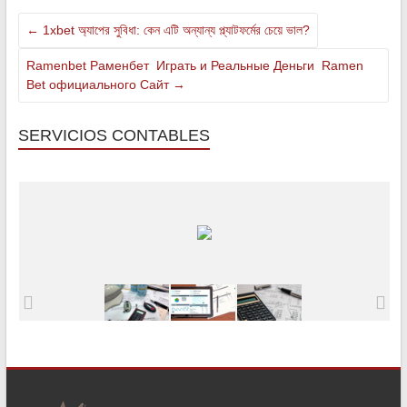
←
1xbet অ্যাপের সুবিধা: কেন এটি অন্যান্য প্ল্যাটফর্মের চেয়ে ভাল?
Ramenbet Раменбет ️ Играть и Реальные Деньги ️ Ramen
Bet официального Сайт
→
SERVICIOS CONTABLES