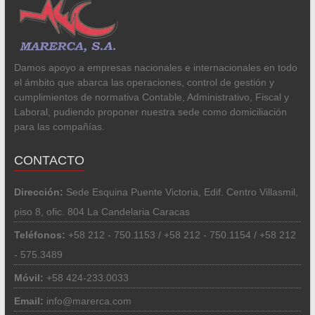
Damos apoyo a empresas nacionales e internacionales en todo
el ámbito que abarca las operaciones, control de gestión y
cumplimientos de normativa Contable, Administrativo, Fiscal y
Laboral, pudiendo proponer nuestra sede como domiciliación
para las compañías.
CONTACTO
Dirección:
Sede Esquina Puente Victoria, Edif. Centro Villasmil,
piso 8, ofic. 804 La Candelaria Caracas
Teléfonos:
+58 212 - 750.1153 / +58 212 - 750.1154 / +58 212
- 575.3489
Móvil:
+58 424-233.0033
Email:
info@marerca.com