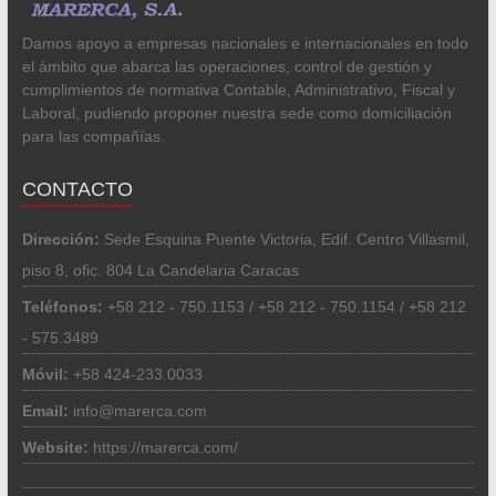
Damos apoyo a empresas nacionales e internacionales en todo
el ámbito que abarca las operaciones, control de gestión y
cumplimientos de normativa Contable, Administrativo, Fiscal y
Laboral, pudiendo proponer nuestra sede como domiciliación
para las compañías.
CONTACTO
Dirección:
Sede Esquina Puente Victoria, Edif. Centro Villasmil,
piso 8, ofic. 804 La Candelaria Caracas
Teléfonos:
+58 212 - 750.1153 / +58 212 - 750.1154 / +58 212
- 575.3489
Móvil:
+58 424-233.0033
Email:
info@marerca.com
Website:
https://marerca.com/