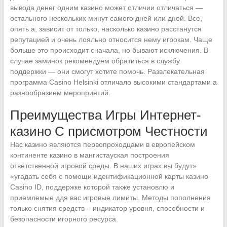
вывода денег одним казино может отличии отличаться —
остального нескольких минут самого дней или дней. Все,
опять а, зависит от только, насколько казино расстанутся
репутацией и очень лояльно относится нему игрокам. Чаще
больше это происходит сначала, но бывают исключения. В
случае заминок рекомендуем обратиться в службу
поддержки — они смогут хотите помочь. Развлекательная
программа Casino Helsinki отличало высокими стандартами а
разнообразием мероприятий.
Преимущества Игры Интернет-
казино С присмотром Честности
Нас казино являются первопроходцами в европейском
континенте казино в мангистауская построения
ответственной игровой среды. В наших играх вы будут»
«угадать себя с помощи идентификационной карты казино
Casino ID, поддержке которой также установлю и
приемлемые ддя вас игровые лимиты. Методы пополнения
только снятия средств – индикатор уровня, способности и
безопасности игорного ресурса.