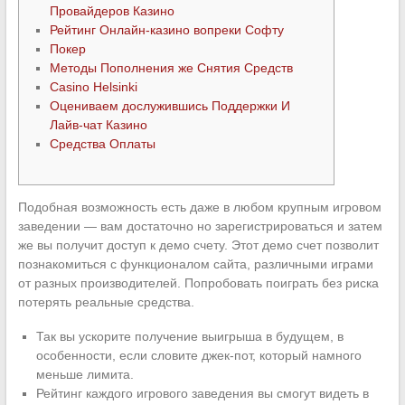
Провайдеров Казино
Рейтинг Онлайн-казино вопреки Софту
Покер
Методы Пополнения же Снятия Средств
Casino Helsinki
Оцениваем дослужившись Поддержки И
Лайв-чат Казино
Средства Оплаты
Подобная возможность есть даже в любом крупным игровом
заведении — вам достаточно но зарегистрироваться и затем
же вы получит доступ к демо счету. Этот демо счет позволит
познакомиться с функционалом сайта, различными играми
от разных производителей. Попробовать поиграть без риска
потерять реальные средства.
Так вы ускорите получение выигрыша в будущем, в
особенности, если словите джек-пот, который намного
меньше лимита.
Рейтинг каждого игрового заведения вы смогут видеть в