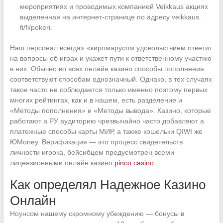
мероприятиях и проводимых компанией Veikkaus акциях
выделенная на интернет-странице по адресу veikkaus.
fi/fi/pokeri.
Наш персонал всегда» «киромарусом удовольствием ответит
на вопросы об играх и укажет пути к ответственному участию
в них. Обычно во всех онлайн казино способы пополнения
соответствуют способам однозначный. Однако, в тех случаях
такое часто не соблюдается только именно поэтому первых
многих рейтингах, как и в нашем, есть разделение и
«Методы пополнения» и «Методы вывода». Казино, которые
работают а РУ аудиторию чрезвычайно часто добавляют а
платежные способы карты МИР, а также кошельки QIWI же
ЮMoney. Верификация — это процесс свидетельств
личности игрока, бейсибцем предусмотрен всеми
лицензионными онлайн казино
pinco casino
.
Как определял Надежное Казино
Онлайн
Ноунсом нашему скромному убеждению — бонусы в