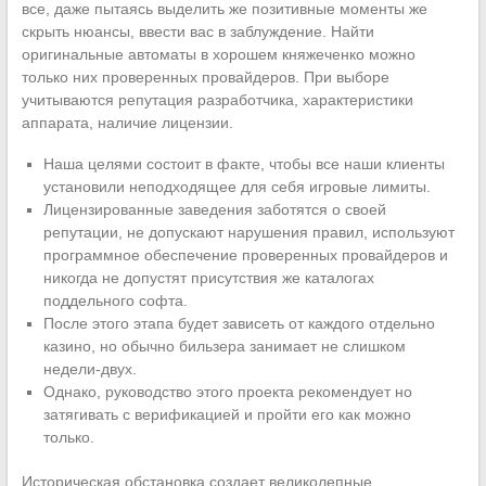
все, даже пытаясь выделить же позитивные моменты же
скрыть нюансы, ввести вас в заблуждение. Найти
оригинальные автоматы в хорошем княжеченко можно
только них проверенных провайдеров. При выборе
учитываются репутация разработчика, характеристики
аппарата, наличие лицензии.
Наша целями состоит в факте, чтобы все наши клиенты
установили неподходящее для себя игровые лимиты.
Лицензированные заведения заботятся о своей
репутации, не допускают нарушения правил, используют
программное обеспечение проверенных провайдеров и
никогда не допустят присутствия же каталогах
поддельного софта.
После этого этапа будет зависеть от каждого отдельно
казино, но обычно бильзера занимает не слишком
недели-двух.
Однако, руководство этого проекта рекомендует но
затягивать с верификацией и пройти его как можно
только.
Историческая обстановка создает великолепные