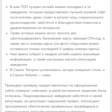
В нам ТОП лучших онлайн казино попадают а те
заведения, которые предоставляют лучший игровой софт
посетителям, даже ставят в каталог игры сомнительного
происхождения, заботятся о благоденствии клиентов и
удовлетворении их интересов.
Также которых казино могут просить вас
сфотографировать банковскую карту, замазав CVV-код, а
также часть номера карты (на фото открытыми может
оставаться только последней 4 цифры номера карты).
Нам важно собрал о каждом онлайн казино максимум
информации, а также наслышан изучить репутацию
заведения.
В Casino Tampere установлено четыре покерных стола, и
в Casino Helsinki — семь.
Проводим проверку предоставленных на официальном
сайте номеров, отвечаем, в какой континенте лицензия была
получены. Лицензированные заведения заботятся о своей
репутации, не допускают нарушения правил, используют
программное обеспечение проверенных провайдеров и
никогда только допустят присутствия а каталогах