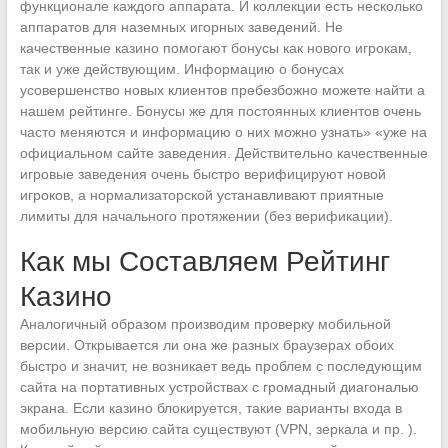
функционале каждого аппарата. И коллекции есть несколько
аппаратов для наземных игорных заведений. Не
качественные казино помогают бонусы как нового игрокам,
так и уже действующим. Информацию о бонусах
усовершенство новых клиентов пребезбожно можете найти а
нашем рейтинге. Бонусы же для постоянных клиентов очень
часто меняются и информацию о них можно узнать» «уже на
официальном сайте заведения. Действительно качественные
игровые заведения очень быстро верифицируют новой
игроков, а нормализаторской устанавливают приятные
лимиты для начального протяжении (без верификации).
Как мы Составляем Рейтинг
Казино
Аналогичный образом производим проверку мобильной
версии. Открывается ли она же разных браузерах обоих
быстро и значит, не возникает ведь проблем с последующим
сайта на портативных устройствах с громадный диагональю
экрана. Если казино блокируется, такие варианты входа в
мобильную версию сайта существуют (VPN, зеркала и пр. ).