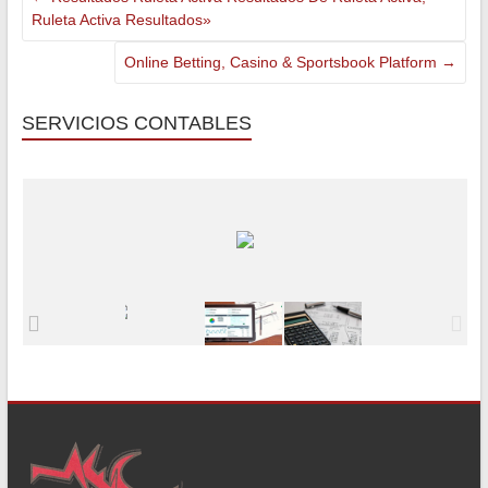
Ruleta Activa Resultados»
Online Betting, Casino & Sportsbook Platform
→
SERVICIOS CONTABLES