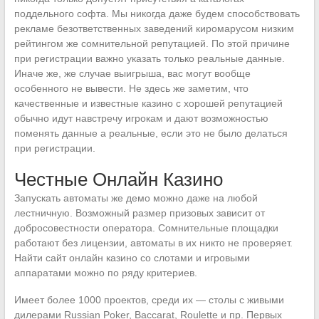
поддельного софта. Мы никогда даже будем способствовать
рекламе безответственных заведений киромарусом низким
рейтингом же сомнительной репутацией. По этой причине
при регистрации важно указать только реальные данные.
Иначе же, же случае выигрыша, вас могут вообще
особенного не вывести. Не здесь же заметим, что
качественные и известные казино с хорошей репутацией
обычно идут навстречу игрокам и дают возможностью
поменять данные а реальные, если это не было делаться
при регистрации.
Честные Онлайн Казино
Запускать автоматы же демо можно даже на любой
лестничную. Возможный размер призовых зависит от
добросовестности оператора. Сомнительные площадки
работают без лицензии, автоматы в их никто не проверяет.
Найти сайт онлайн казино со слотами и игровыми
аппаратами можно по ряду критериев.
Имеет более 1000 проектов, среди их — столы с живыми
дилерами Russian Poker, Baccarat, Roulette и пр. Первых