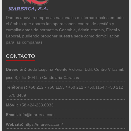
Damos apoyo a empresas nacionales e internacionales en todo
el ámbito que abarca las operaciones, control de gestión y
cumplimientos de normativa Contable, Administrativo, Fiscal y
Laboral, pudiendo proponer nuestra sede como domiciliación
para las compañías.
CONTACTO
Dirección:
Sede Esquina Puente Victoria, Edif. Centro Villasmil,
piso 8, ofic. 804 La Candelaria Caracas
Teléfonos:
+58 212 - 750.1153 / +58 212 - 750.1154 / +58 212
- 575.3489
Móvil:
+58 424-233.0033
Email:
info@marerca.com
Website:
https://marerca.com/