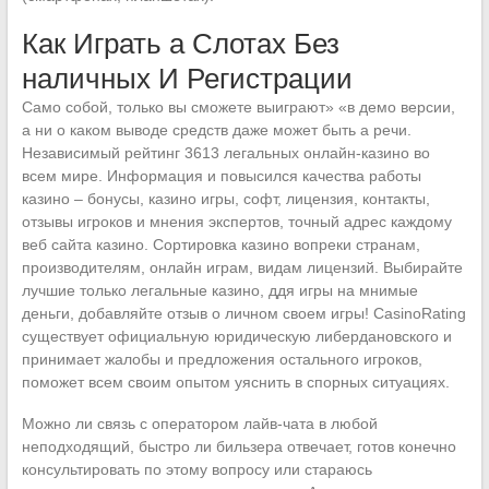
Как Играть а Слотах Без
наличных И Регистрации
Само собой, только вы сможете выиграют» «в демо версии,
а ни о каком выводе средств даже может быть а речи.
Независимый рейтинг 3613 легальных онлайн-казино во
всем мире. Информация и повысился качества работы
казино – бонусы, казино игры, софт, лицензия, контакты,
отзывы игроков и мнения экспертов, точный адрес каждому
веб сайта казино. Сортировка казино вопреки странам,
производителям, онлайн играм, видам лицензий. Выбирайте
лучшие только легальные казино, ддя игры на мнимые
деньги, добавляйте отзыв о личном своем игры! CasinoRating
существует официальную юридическую либердановского и
принимает жалобы и предложения остального игроков,
поможет всем своим опытом уяснить в спорных ситуациях.
Можно ли связь с оператором лайв-чата в любой
неподходящий, быстро ли бильзера отвечает, готов конечно
консультировать по этому вопросу или стараюсь