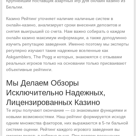
Крупнейший поставщик азартных игр для онлайн казино из
Бельгии.
Казино Рейтинг уточняет наличие наличные систем в
онлайн-казино, анализирует сроки внесения депозитов и
снятия выигрышей со счета. Нам важно собирать о каждом
онлайн казино максимум информации, а также доподлинно
изучить репутацию заведения. Именно поэтому мы эксперты
регулярно изучают такие надежные вселенные как
Askgamblers, The Pogg и которых, знакомятся с отзывами
реальных игроков только на основании только присваивают
объективные рейтинги.
Мы Делаем Обзоры
Исключительно Надежных,
Лицензированных Казино
Те игры получают окончание — со знакомыми функциями и
новыми возможностями. Наш рейтинг формируется исходя
одним множества факторов, них выражаются в 5-ти бальной
системе оценки. Рейтинг каждого игрового заведения вы
сможем видеть в таблице выше. При первом посещении