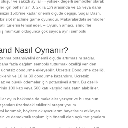
 oluşur ve sakızlı ayılar» «yüksek değerli semboller olarak
 için bahsinizin 0, 2x ila 1x’i arasında ve 15 veya daha
nizin 150x’ine kadar önemli ölçüde değişir. Sugar Dash,
kli bir slot machine game oyunudur. Makaralardaki semboller
 tatlı türlerini temsil eder. – Oyunun amacı, silindirler
nmış mümkün olduğunca çok sayıda aynı sembolü
and Nasıl Oynanır?
zanma potansiyelini önemli ölçüde artırmasını sağlar.
daha fazla dağılım sembolü tutturmak özelliği yeniden
 ücretsiz döndürme ekleyebilir. Ücretsiz Döndürme özelliği,
tiklenir ve 10 ila 30 döndürme kazandırır. Ücretsiz
z ve büyük ödemeler için potansiyeli artırır. Bu özellik
inin 100 katı veya 500 katı karşılığında satın alabilirler.
ler oyun hakkında da makaleler yazıyor ve bu oyunun
aşamları üzerindeki etkilerini araştırıyorum.
i korumak, böylece okuyucularım hayatlarını etkileyen
sin ve demokratik toplum için önemli olan açık tartışmalara