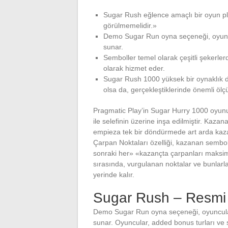
Sugar Rush eğlence amaçlı bir oyun pl
görülmemelidir.»
Demo Sugar Run oyna seçeneği, oyunc
sunar.
Semboller temel olarak çeşitli şekerler
olarak hizmet eder.
Sugar Rush 1000 yüksek bir oynaklık de
olsa da, gerçekleştiklerinde önemli ölçü
Pragmatic Play’in Sugar Hurry 1000 oyunu, 
ile selefinin üzerine inşa edilmiştir. Kaz
empieza tek bir döndürmede art arda kazan
Çarpan Noktaları özelliği, kazanan semboll
sonraki her» «kazançta çarpanları maksim
sırasında, vurgulanan noktalar ve bunlarla
yerinde kalır.
Sugar Rush – Resmi 
Demo Sugar Run oyna seçeneği, oyuncula
sunar. Oyuncular, added bonus turları ve se