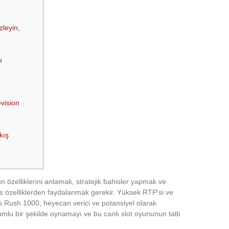
leyin,
u
evision
kış
özelliklerini anlamak, stratejik bahisler yapmak ve
us özelliklerden faydalanmak gerekir. Yüksek RTP’si ve
 Rush 1000, heyecan verici ve potansiyel olarak
umlu bir şekilde oynamayı ve bu canlı slot oyununun tatlı