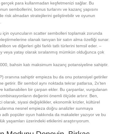
 gerçek para kullanmadan keşfetmenizi sağlar. Bu
nun sembollerini, bonus turlarını ve kazanç yapısını
isk almadan stratejilerini geliştirebilir ve oyunun
.
 için oyuncuların scatter sembolleri toplamak zorunda
ştirmelerine olanak tanıyan bir satın alma özelliği sunar.
bon ve diğerleri gibi farklı tatlı türlerini temsil eder. –
key veya yatay olarak sıralanmış mümkün olduğunca çok
1000, bahsin katı maksimum kazanç potansiyeline sahiptir.
 oranına sahiptir empieza bu da onu potansiyel getiriler
e getirir. Bir sembol aynı noktada tekrar patlarsa, 2x’ten
 katlanabilen bir çarpan ekler. Bu çarpanlar, vurgulanan
binasyonların değerini önemli ölçüde artırır. Ben,
larak, siyasi değişiklikler, ekonomik krizler, kültürel
ucularıma nesnel empieza doğru analizler sunmaya
 adlı popüler oyun hakkında da makaleler yazıyor ve bu
ük yaşamları üzerindeki etkilerini araştırıyorum.