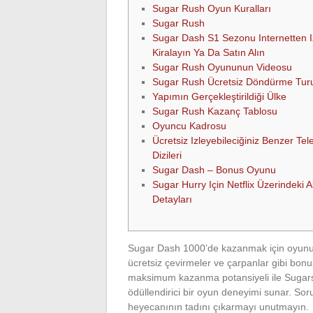
Sugar Rush Oyun Kuralları
Sugar Rush
Sugar Dash S1 Sezonu Internetten Iz
Kiralayın Ya Da Satın Alın
Sugar Rush Oyununun Videosu
Sugar Rush Ücretsiz Döndürme Tur
Yapımın Gerçekleştirildiği Ülke
Sugar Rush Kazanç Tablosu
Oyuncu Kadrosu
Ücretsiz Izleyebileciğiniz Benzer Tel
Dizileri
Sugar Dash – Bonus Oyunu
Sugar Hurry Için Netflix Üzerindeki A
Detayları
Sugar Dash 1000’de kazanmak için oyunun 
ücretsiz çevirmeler ve çarpanlar gibi bon
maksimum kazanma potansiyeli ile Sugars
ödüllendirici bir oyun deneyimi sunar. Sor
heyecanının tadını çıkarmayı unutmayın.