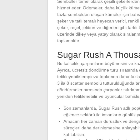
Semboller temel olarak çeşitli şekerlerden
hizmet eder. Ödemeler, daha küçük kümeler
fazla sembolden oluşan kümeler için bahsi
şeker ve tatlı temalı heyecan verici, ren
şeker, reçel, jelibon ve diğerleri gibi farklı
üzerinde dikey veya yatay olarak sırala
toplamaktır.
Sugar Rush A Thous
Bu kalıcılık, çarpanların büyümesini ve ka
Ayrıca, ücretsiz döndürme turu sırasında 
tetikleyebilir empieza toplamda daha fazla
3 ila 8 scatter sembolü tutturulduğunda te
döndürmeler sırasında çarpanlar sıfırlanma
yeniden tetiklenebilir ve oyuncular bahisler
Son zamanlarda, Sugar Rush adlı popü
eğlence sektörü ile insanların günlük y
Amacım her zaman dürüstlük ve dengey
süreçleri daha derinlemesine anlayabil
katılabilsin.