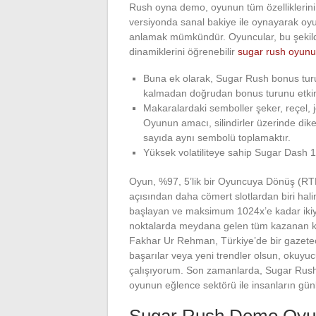
Rush oyna demo, oyunun tüm özelliklerini
versiyonda sanal bakiye ile oynayarak oyu
anlamak mümkündür. Oyuncular, bu şekilde r
dinamiklerini öğrenebilir
sugar rush oyunu
Buna ek olarak, Sugar Rush bonus turu
kalmadan doğrudan bonus turunu etkinle
Makaralardaki semboller şeker, reçel, jeli
Oyunun amacı, silindirler üzerinde di
sayıda aynı sembolü toplamaktır.
Yüksek volatiliteye sahip Sugar Dash 
Oyun, %97, 5’lik bir Oyuncuya Dönüş (RTP)
açısından daha cömert slotlardan biri halin
başlayan ve maksimum 1024x’e kadar ikiye
noktalarda meydana gelen tüm kazanan kom
Fakhar Ur Rehman, Türkiye’de bir gazeteci o
başarılar veya yeni trendler olsun, okuy
çalışıyorum. Son zamanlarda, Sugar Rush
oyunun eğlence sektörü ile insanların günl