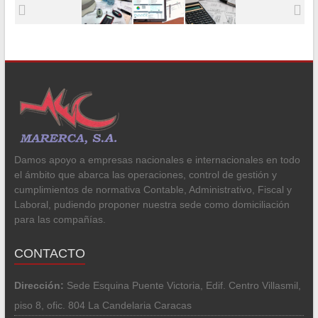
Damos apoyo a empresas nacionales e internacionales en todo
el ámbito que abarca las operaciones, control de gestión y
cumplimientos de normativa Contable, Administrativo, Fiscal y
Laboral, pudiendo proponer nuestra sede como domiciliación
para las compañías.
CONTACTO
Dirección:
Sede Esquina Puente Victoria, Edif. Centro Villasmil,
piso 8, ofic. 804 La Candelaria Caracas