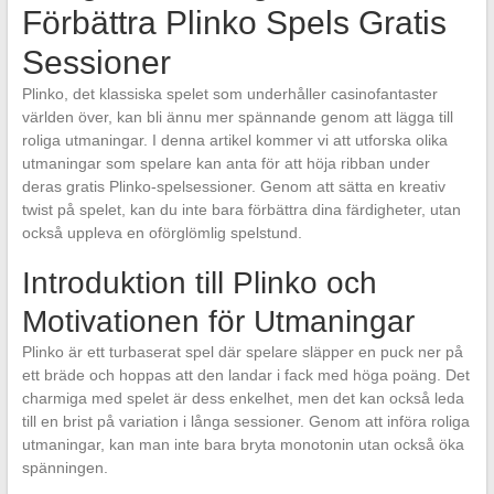
Förbättra Plinko Spels Gratis
Sessioner
Plinko, det klassiska spelet som underhåller casinofantaster
världen över, kan bli ännu mer spännande genom att lägga till
roliga utmaningar. I denna artikel kommer vi att utforska olika
utmaningar som spelare kan anta för att höja ribban under
deras gratis Plinko-spelsessioner. Genom att sätta en kreativ
twist på spelet, kan du inte bara förbättra dina färdigheter, utan
också uppleva en oförglömlig spelstund.
Introduktion till Plinko och
Motivationen för Utmaningar
Plinko är ett turbaserat spel där spelare släpper en puck ner på
ett bräde och hoppas att den landar i fack med höga poäng. Det
charmiga med spelet är dess enkelhet, men det kan också leda
till en brist på variation i långa sessioner. Genom att införa roliga
utmaningar, kan man inte bara bryta monotonin utan också öka
spänningen.