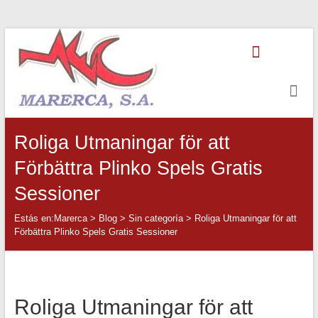
Saltar
Marerca
al
contenido
Servicios
de
Contabilidad
Roliga Utmaningar för att
Förbättra Plinko Spels Gratis
Sessioner
Estás en:
Marerca
>
Blog
>
Sin categoría
>
Roliga Utmaningar för att
Förbättra Plinko Spels Gratis Sessioner
Roliga Utmaningar för att