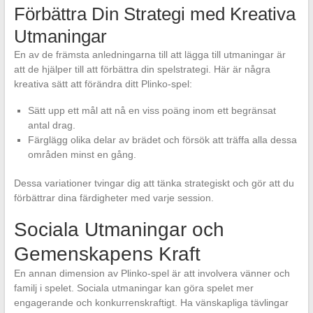
Förbättra Din Strategi med Kreativa
Utmaningar
En av de främsta anledningarna till att lägga till utmaningar är
att de hjälper till att förbättra din spelstrategi. Här är några
kreativa sätt att förändra ditt Plinko-spel:
Sätt upp ett mål att nå en viss poäng inom ett begränsat
antal drag.
Färglägg olika delar av brädet och försök att träffa alla dessa
områden minst en gång.
Dessa variationer tvingar dig att tänka strategiskt och gör att du
förbättrar dina färdigheter med varje session.
Sociala Utmaningar och
Gemenskapens Kraft
En annan dimension av Plinko-spel är att involvera vänner och
familj i spelet. Sociala utmaningar kan göra spelet mer
engagerande och konkurrenskraftigt. Ha vänskapliga tävlingar