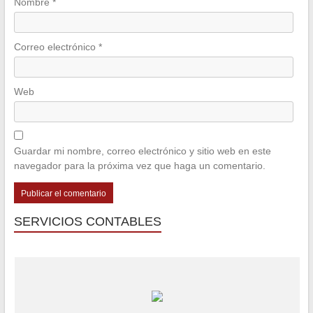
Nombre
*
Correo electrónico
*
Web
Guardar mi nombre, correo electrónico y sitio web en este
navegador para la próxima vez que haga un comentario.
SERVICIOS CONTABLES