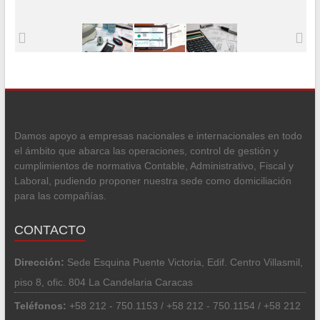
Damos apoyo a empresas nacionales e internacionales en todo
el ámbito que abarca las operaciones, control de gestión y
cumplimientos de normativa Contable, Administrativo, Fiscal y
Laboral, pudiendo proponer nuestra sede como domiciliación
para las compañías.
CONTACTO
Dirección:
Sede Esquina Puente Victoria, Edif. Centro Villasmil,
piso 8, ofic. 804 La Candelaria Caracas
Teléfonos:
+58 212 - 750.1153 / +58 212 - 750.1154 / +58 212