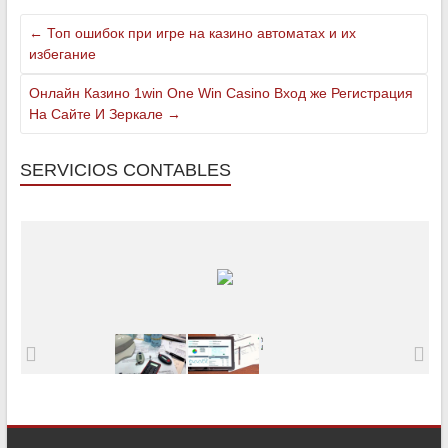
←
Топ ошибок при игре на казино автоматах и их
избегание
Онлайн Казино 1win One Win Casino Вход же Регистрация
На Сайте И Зеркале
→
SERVICIOS CONTABLES