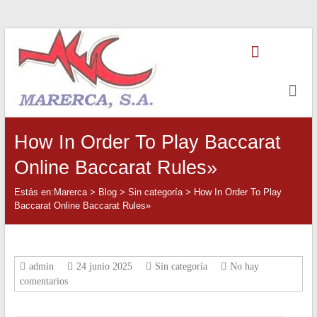
Saltar
Marerca
al
contenido
Servicios
de
Contabilidad
How In Order To Play Baccarat
Online Baccarat Rules»
Estás en:
Marerca
>
Blog
>
Sin categoría
>
How In Order To Play
Baccarat Online Baccarat Rules»
admin
24 junio 2025
Sin categoría
No hay
comentarios