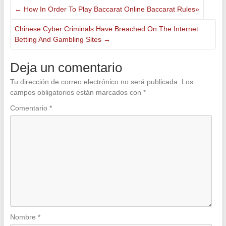
←
How In Order To Play Baccarat Online Baccarat Rules»
Chinese Cyber Criminals Have Breached On The Internet
Betting And Gambling Sites
→
Deja un comentario
Tu dirección de correo electrónico no será publicada.
Los
campos obligatorios están marcados con
*
Comentario
*
Nombre
*