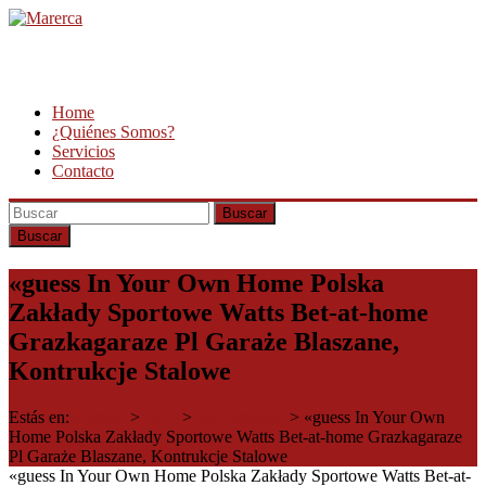
Saltar
al
contenido
Marerca
Servicios
Home
de
¿Quiénes Somos?
Contabilidad
Servicios
Contacto
Buscar
«guess In Your Own Home Polska
Zakłady Sportowe Watts Bet-at-home
Grazkagaraze Pl Garaże Blaszane,
Kontrukcje Stalowe
Estás en:
Marerca
>
Blog
>
Sin categoría
>
«guess In Your Own
Home Polska Zakłady Sportowe Watts Bet-at-home Grazkagaraze
Pl Garaże Blaszane, Kontrukcje Stalowe
«guess In Your Own Home Polska Zakłady Sportowe Watts Bet-at-