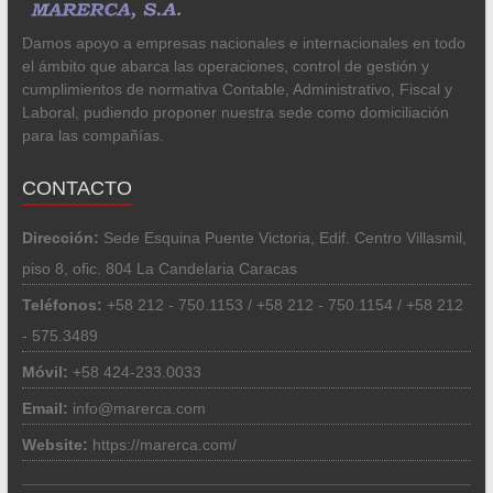
Damos apoyo a empresas nacionales e internacionales en todo
el ámbito que abarca las operaciones, control de gestión y
cumplimientos de normativa Contable, Administrativo, Fiscal y
Laboral, pudiendo proponer nuestra sede como domiciliación
para las compañías.
CONTACTO
Dirección:
Sede Esquina Puente Victoria, Edif. Centro Villasmil,
piso 8, ofic. 804 La Candelaria Caracas
Teléfonos:
+58 212 - 750.1153 / +58 212 - 750.1154 / +58 212
- 575.3489
Móvil:
+58 424-233.0033
Email:
info@marerca.com
Website:
https://marerca.com/