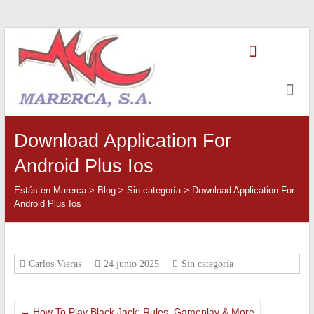
Saltar
Marerca
al
contenido
Servicios
de
Contabilidad
Download Application For
Android Plus Ios
Estás en:
Marerca
>
Blog
>
Sin categoría
>
Download Application For
Android Plus Ios
Carlos Vieras
24 junio 2025
Sin categoría
←
How To Play Black Jack: Rules, Gameplay & More