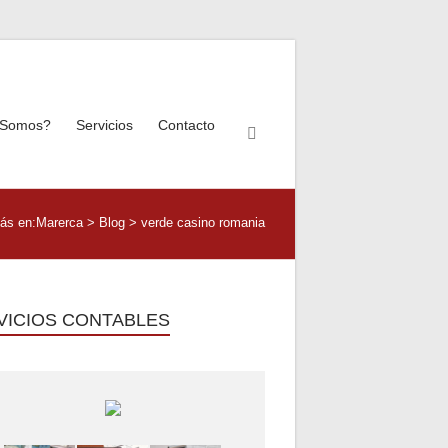
 Somos?
Servicios
Contacto
ás en:
Marerca
>
Blog
>
verde casino romania
VICIOS CONTABLES