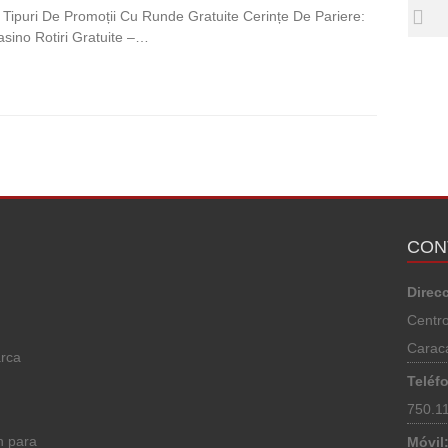
Tipuri De Promoții Cu Runde Gratuite Cerințe De Pariere:
sino Rotiri Gratuite –…
CON
Direc
Centro
Carac
arca
Teléf
750.11
n para
Móvil