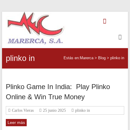
Saltar
Marerca
al
contenido
Servicios
de
Contabilidad
plinko in
Estás en:
Marerca
>
Blog
>
plinko in
Plinko Game In India: ️ Play Plinko
Online & Win True Money
Carlos Vieras
25 junio 2025
plinko in
Leer más