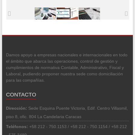
Damos apoyo a empresas nacionales e internacionales en todo
el ámbito que abarca las operaciones, control de gestión y
cumplimientos de normativa Contable, Administrativo, Fiscal y
Laboral, pudiendo proponer nuestra sede como domiciliación
para las compañías.
CONTACTO
Dirección:
Sede Esquina Puente Victoria, Edif. Centro Villasmil,
piso 8, ofic. 804 La Candelaria Caracas
Teléfonos:
+58 212 - 750.1153 / +58 212 - 750.1154 / +58 212