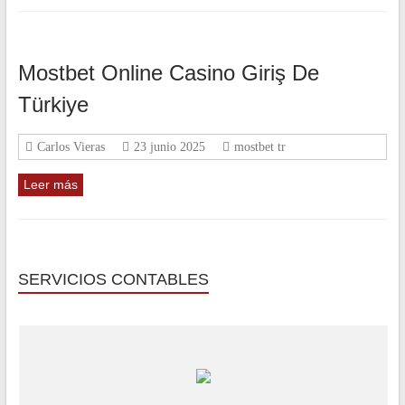
Mostbet Online Casino Giriş De
Türkiye
Carlos Vieras
23 junio 2025
mostbet tr
Leer más
SERVICIOS CONTABLES