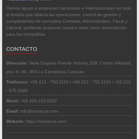
Damos apoyo a empresas nacionales e internacionales en todo
el ámbito que abarca las operaciones, control de gestión y
cumplimientos de normativa Contable, Administrativo, Fiscal y
Laboral, pudiendo proponer nuestra sede como domiciliación
para las compañías.
CONTACTO
Dirección:
Sede Esquina Puente Victoria, Edif. Centro Villasmil,
piso 8, ofic. 804 La Candelaria Caracas
Teléfonos:
+58 212 - 750.1153 / +58 212 - 750.1154 / +58 212
- 575.3489
Móvil:
+58 424-233.0033
Email:
info@marerca.com
Website:
https://marerca.com/