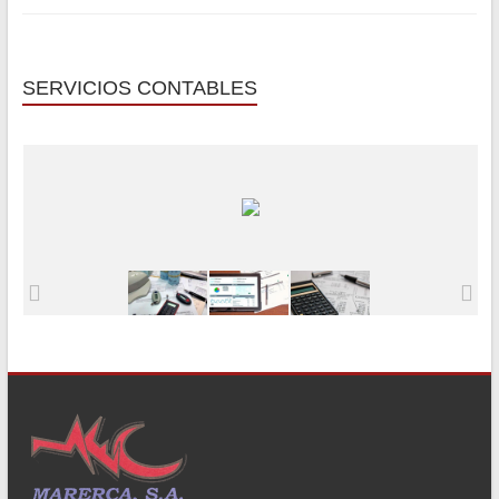
SERVICIOS CONTABLES