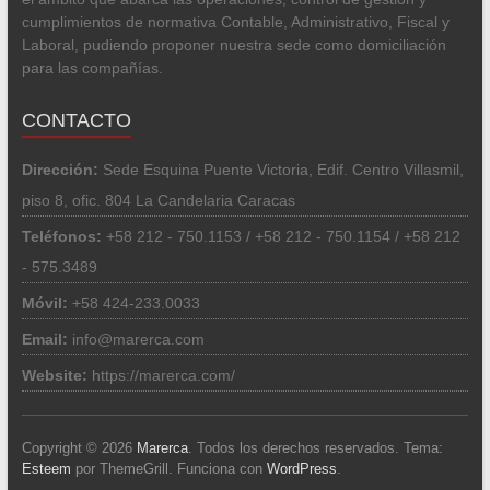
cumplimientos de normativa Contable, Administrativo, Fiscal y
Laboral, pudiendo proponer nuestra sede como domiciliación
para las compañías.
CONTACTO
Dirección:
Sede Esquina Puente Victoria, Edif. Centro Villasmil,
piso 8, ofic. 804 La Candelaria Caracas
Teléfonos:
+58 212 - 750.1153 / +58 212 - 750.1154 / +58 212
- 575.3489
Móvil:
+58 424-233.0033
Email:
info@marerca.com
Website:
https://marerca.com/
Copyright © 2026
Marerca
. Todos los derechos reservados. Tema:
Esteem
por ThemeGrill. Funciona con
WordPress
.