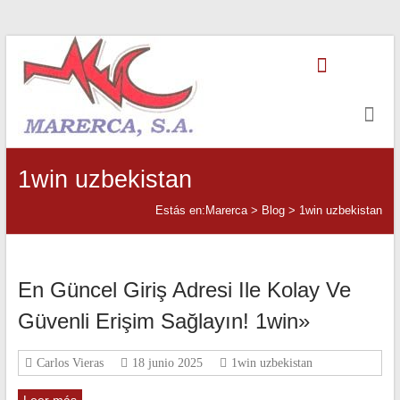
Saltar
Marerca
al
contenido
Servicios
de
Contabilidad
1win uzbekistan
Estás en:
Marerca
>
Blog
>
1win uzbekistan
En Güncel Giriş Adresi Ile Kolay Ve
Güvenli Erişim Sağlayın! 1win»
Carlos Vieras
18 junio 2025
1win uzbekistan