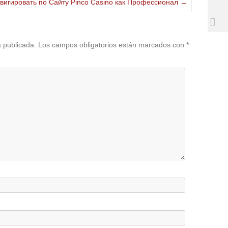
авигировать по Сайту Pinco Casino как Профессионал
→
á publicada.
Los campos obligatorios están marcados con
*