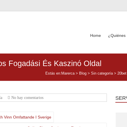
Home
¿Quiénes
os Fogadási És Kaszinó Oldal
Estás en:
Marerca
>
Blog
>
Sin categoría
>
20bet
SER
ía
No hay comentarios
h Vinn Omfattande I Sverige