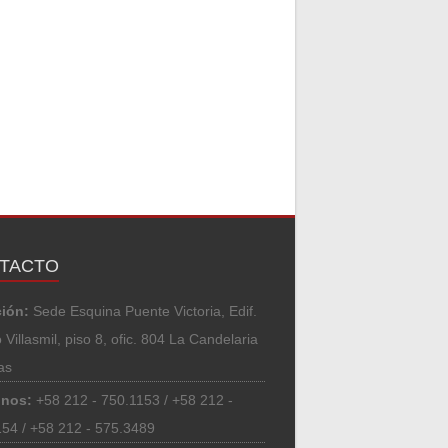
TACTO
ción:
Sede Esquina Puente Victoria, Edif.
 Villasmil, piso 8, ofic. 804 La Candelaria
as
onos:
+58 212 - 750.1153 / +58 212 -
54 / +58 212 - 575.3489