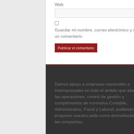
Web
Guardar mi nombre, correo electrónico y 
un comentario.
Damos apoyo a empresas nacionales e
internacionales en todo el ámbito que ab
las operaciones, control de gestión y
cumplimientos de normativa Contable,
Administrativo, Fiscal y Laboral, pudiendo
proponer nuestra sede como domiciliació
las compañías.