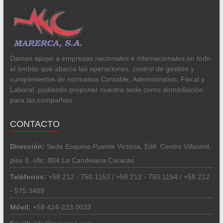
Damos apoyo a empresas nacionales e internacionales en todo
el ámbito que abarca las operaciones, control de gestión y
cumplimientos de normativa Contable, Administrativo, Fiscal y
Laboral, pudiendo proponer nuestra sede como domiciliación
para las compañías.
CONTACTO
Dirección:
Sede Esquina Puente Victoria, Edif. Centro Villasmil,
piso 8, ofic. 804 La Candelaria Caracas
Teléfonos:
+58 212 - 750.1153 / +58 212 - 750.1154 / +58 212
- 575.3489
Móvil:
+58 424-233.0033