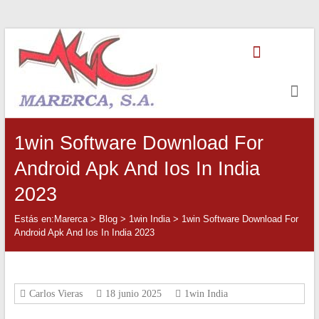
Saltar
Marerca
al
contenido
Servicios
de
Contabilidad
1win Software Download For
Android Apk And Ios In India
2023
Estás en:
Marerca
>
Blog
>
1win India
>
1win Software Download For
Android Apk And Ios In India 2023
Carlos Vieras
18 junio 2025
1win India