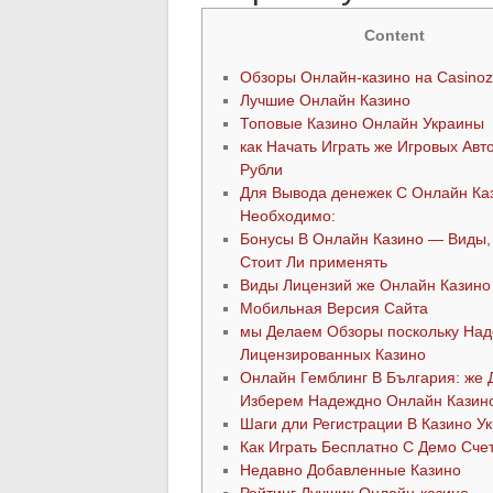
Content
Обзоры Онлайн-казино на Casinoz
Лучшие Онлайн Казино
Топовые Казино Онлайн Украины
как Начать Играть же Игровых Авт
Рубли
Для Вывода денежек С Онлайн Ка
Необходимо:
Бонусы В Онлайн Казино — Виды,
Стоит Ли применять
Виды Лицензий же Онлайн Казино
Мобильная Версия Сайта
мы Делаем Обзоры поскольку Над
Лицензированных Казино
Онлайн Гемблинг В България: же 
Изберем Надеждно Онлайн Казин
Шаги дли Регистрации В Казино У
Как Играть Бесплатно С Демо Сче
Недавно Добавленные Казино