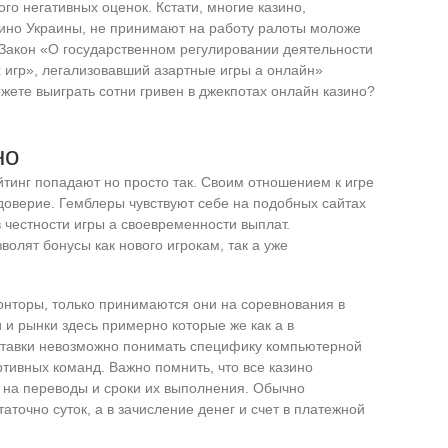
го негативных оценок. Кстати, многие казино,
зино Украины, не принимают на работу ралоты моложе
т Закон «О государственном регулировании деятельности
 игр», легализовавший азартные игры а онлайн»
ожете выиграть сотни гривен в джекпотах онлайн казино?
но
йтинг попадают но просто так. Своим отношением к игре
доверие. Гемблеры чувствуют себе на подобных сайтах
честности игры а своевременности выплат.
волят бонусы как нового игрокам, так а уже
конторы, только принимаются они на соревнования в
 и рынки здесь примерно которые же как а в
ставки невозможно понимать специфику компьютерной
ртивных команд. Важно помнить, что все казино
 на переводы и сроки их выполнения. Обычно
аточно суток, а в зачисление денег и счет в платежной