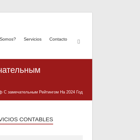
 Somos?
Servicios
Contacto
чательным
ф С замечательным Рейтингом На 2024 Год
VICIOS CONTABLES